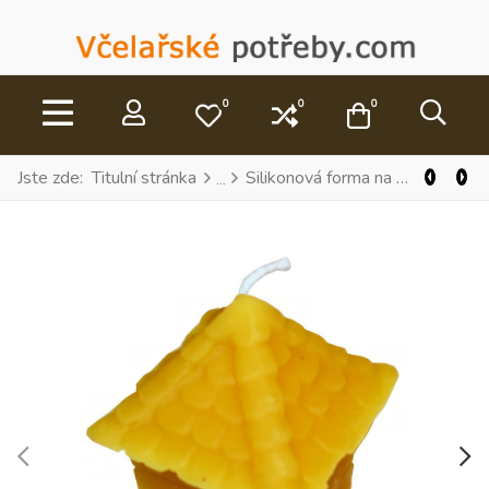
0
0
0
Moje přání
Porovnat
Košík
Jste zde:
Titulní stránka
Silikonová forma na svíčky LZ220