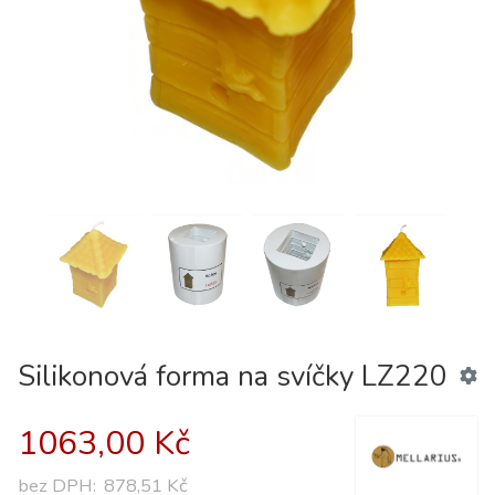
PREV
N
Silikonová forma na svíčky LZ220
1063,00 Kč
bez DPH:
878,51 Kč