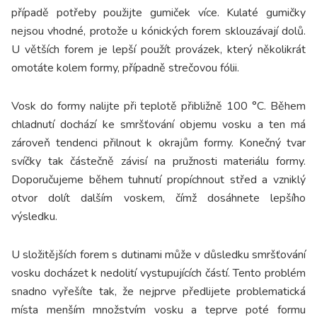
případě potřeby použijte gumiček více. Kulaté gumičky
nejsou vhodné, protože u kónických forem sklouzávají dolů.
U větších forem je lepší použít provázek, který několikrát
omotáte kolem formy, případně strečovou fólii.
Vosk do formy nalijte při teplotě přibližně 100 °C. Během
chladnutí dochází ke smršťování objemu vosku a ten má
zároveň tendenci přilnout k okrajům formy. Konečný tvar
svíčky tak částečně závisí na pružnosti materiálu formy.
Doporučujeme během tuhnutí propíchnout střed a vzniklý
otvor dolít dalším voskem, čímž dosáhnete lepšího
výsledku.
U složitějších forem s dutinami může v důsledku smršťování
vosku docházet k nedolití vystupujících částí. Tento problém
snadno vyřešíte tak, že nejprve předlijete problematická
místa menším množstvím vosku a teprve poté formu