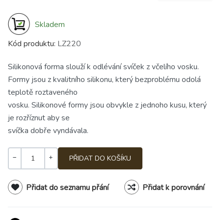
Skladem
Kód produktu:
LZ220
Silikonová forma slouží k odlévání svíček z včelího vosku.
Formy jsou z kvalitního silikonu, který bezproblému odolá
teplotě roztaveného
vosku. Silikonové formy jsou obvykle z jednoho kusu, který
je rozříznut aby se
svíčka dobře vyndávala.
Množství
-
+
Přidat do seznamu přání
Přidat k porovnání